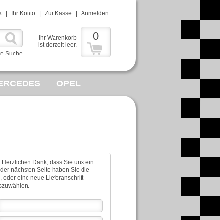
k
|
Ihr Konto
|
Zur Kasse
|
Anmelden
0
Ihr Warenkorb
ist derzeit leer.
te Suche
ERCEDES
OPEL
? Herzlichen Dank, dass Sie uns ein
 der nächsten Seite haben Sie die
n, oder eine neue Lieferanschrift
uszuwählen.