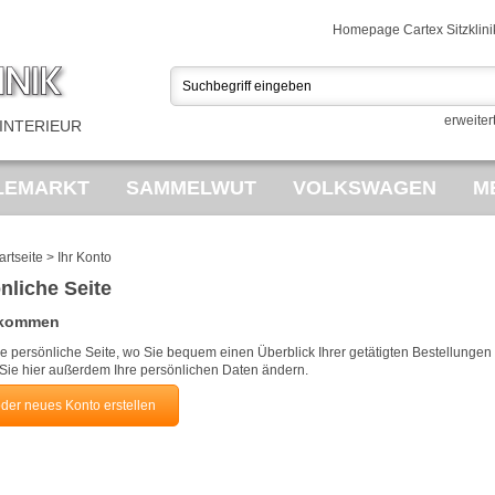
Homepage Cartex Sitzklini
erweiter
INTERIEUR
LEMARKT
SAMMELWUT
VOLKSWAGEN
M
AHRRÄDER
artseite
>
Ihr Konto
nliche Seite
llkommen
hre persönliche Seite, wo Sie bequem einen Überblick Ihrer getätigten Bestellung
Sie hier außerdem Ihre persönlichen Daten ändern.
er neues Konto erstellen