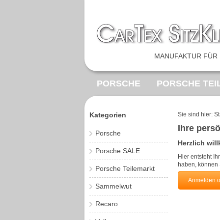
MANUFAKTUR FÜR 
PORSCHE
PORSCHE TEI
BEZUGSTOFF
VINTAGE F
Kategorien
Sie sind hier:
St
Ihre persö
Porsche
Herzlich wi
Porsche SALE
Hier entsteht I
haben, können 
Porsche Teilemarkt
Anmelden od
Sammelwut
Recaro