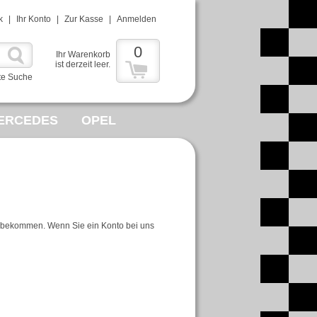
k
|
Ihr Konto
|
Zur Kasse
|
Anmelden
0
Ihr Warenkorb
ist derzeit leer.
te Suche
ERCEDES
OPEL
en bekommen. Wenn Sie ein Konto bei uns