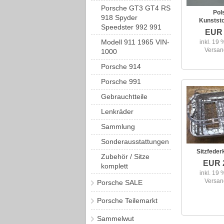
Porsche GT3 GT4 RS
Pols
918 Spyder
Kunststo
Speedster 992 991
EUR 
Modell 911 1965 VIN-
inkl. 19 
Versan
1000
Porsche 914
Porsche 991
Gebrauchtteile
Lenkräder
Sammlung
Sonderausstattungen
Sitzfeder
Zubehör / Sitze
EUR 
komplett
inkl. 19 
Versan
Porsche SALE
Porsche Teilemarkt
Sammelwut