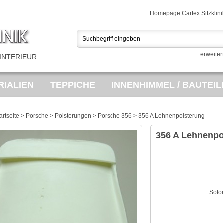
Homepage Cartex Sitzklini
erweiter
INTERIEUR
IALIEN
TEPPICHE
INNENHIMMEL / BAUTEIL
USSTATTUNGEN
PORSCHE TEILEMARKT
SA
artseite
>
Porsche
>
Polsterungen
>
Porsche 356
>
356 A Lehnenpolsterung
ES
OPEL BEZUGSTOFF
VINTAGE FAHRRÄDE
356 A Lehnenpo
Sofo