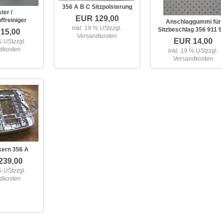
356 A B C Sitzpolsterung
ter /
EUR 129,00
ffreiniger
Anschlaggummi für
inkl. 19 % USt
zzgl.
Sitzbeschlag 356 911 
15,00
Versandkosten
EUR 14,00
% USt
zzgl.
dkosten
inkl. 19 % USt
zzgl.
Versandkosten
kern 356 A
239,00
% USt
zzgl.
dkosten