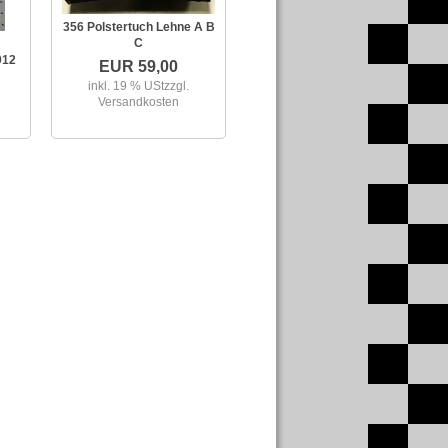
356 Polstertuch Lehne A B
C
912
EUR 59,00
inkl. 19 % USt
zzgl.
Versandkosten