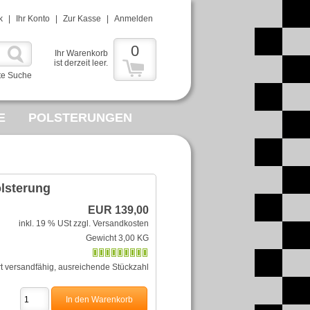
k
|
Ihr Konto
|
Zur Kasse
|
Anmelden
0
Ihr Warenkorb
ist derzeit leer.
te Suche
E
POLSTERUNGEN
MMELWUT
R
lsterung
EUR 139,00
inkl. 19 % USt
zzgl. Versandkosten
Gewicht 3,00 KG
rt versandfähig, ausreichende Stückzahl