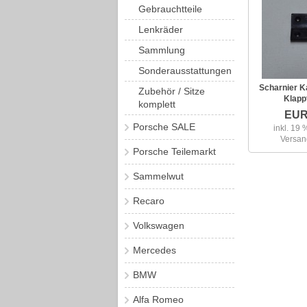
Gebrauchtteile
Lenkräder
Sammlung
Sonderausstattungen
Scharnier K
Zubehör / Sitze
Klapp
komplett
EUR
Porsche SALE
inkl. 19 
Versan
Porsche Teilemarkt
Sammelwut
Recaro
Volkswagen
Mercedes
BMW
Alfa Romeo