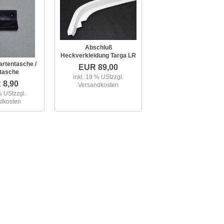
Abschluß
Heckverkleidung Targa LR
artentasche /
EUR 89,00
tasche
inkl. 19 % USt
zzgl.
 8,90
Versandkosten
% USt
zzgl.
dkosten