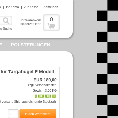
k
|
Ihr Konto
|
Zur Kasse
|
Anmelden
0
Ihr Warenkorb
ist derzeit leer.
te Suche
E
POLSTERUNGEN
MMELWUT
R
für Targabügel F Modell
EUR 189,00
zzgl. Versandkosten
Gewicht 3,00 KG
rt versandfähig, ausreichende Stückzahl