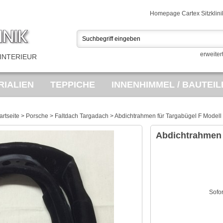
Homepage Cartex Sitzklini
erweiter
INTERIEUR
IALIEN
TEPPICHE
INNENHIMMEL / BAUTEIL
USSTATTUNGEN
PORSCHE TEILEMARKT
SA
artseite
>
Porsche
>
Faltdach Targadach
>
Abdichtrahmen für Targabügel F Modell
ES
OPEL BEZUGSTOFF
VINTAGE FAHRRÄDE
Abdichtrahmen 
Sofo