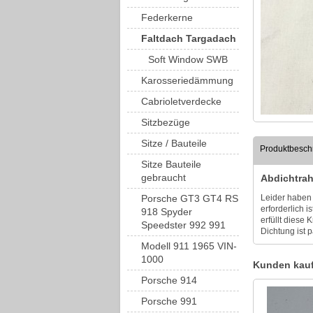
Federkerne
Faltdach Targadach
Soft Window SWB
Karosseriedämmung
Cabrioletverdecke
Sitzbezüge
Sitze / Bauteile
Produktbesch
Sitze Bauteile
gebraucht
Abdichtrah
Porsche GT3 GT4 RS
Leider haben 
erforderlich 
918 Spyder
erfüllt diese
Speedster 992 991
Dichtung ist 
Modell 911 1965 VIN-
1000
Kunden kauf
Porsche 914
Porsche 991