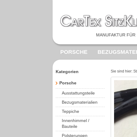
MANUFAKTUR FÜR 
PORSCHE
BEZUGSMATER
FEDERKERNE
SONDERA
Kategorien
Sie sind hier:
St
VOLKSWAGEN
MERCED
Porsche
Ausstattungsteile
Bezugsmaterialien
Teppiche
Innenhimmel /
Bauteile
Polsterungen