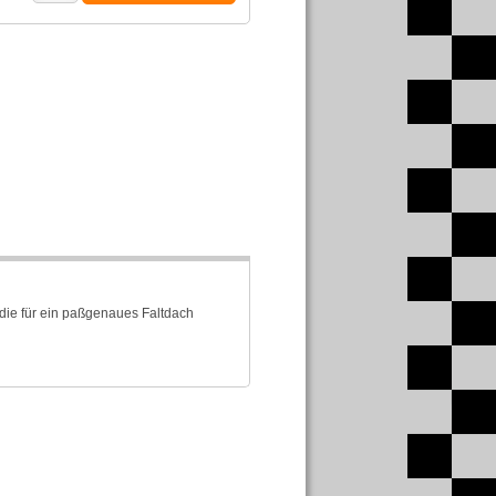
die für ein paßgenaues Faltdach