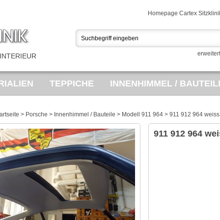
Homepage Cartex Sitzklini
erweiter
INTERIEUR
IALIEN
TEPPICHE
INNENHIMMEL / BAUTEIL
USSTATTUNGEN
PORSCHE TEILEMARKT
SA
artseite
>
Porsche
>
Innenhimmel / Bauteile
>
Modell 911 964
>
911 912 964 weis
ES
OPEL BEZUGSTOFF
VINTAGE FAHRRÄDE
911 912 964 we