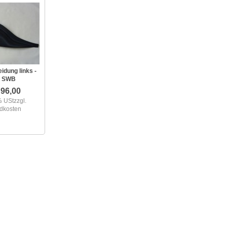
idung links -
8 SWB
96,00
% USt
zzgl.
dkosten