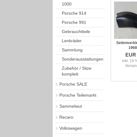
1000
Porsche 914
Porsche 991
Gebrauchtteile
Lenkräder
Seitenverkle
196
Sammlung
EUR 
Sonderausstattungen
inkl. 19 
Versan
Zubehör / Sitze
komplett
Porsche SALE
Porsche Teilemarkt
Sammelwut
Recaro
Volkswagen