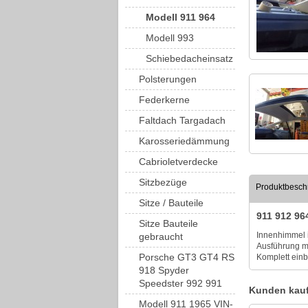
Modell 911 964
Modell 993
Schiebedacheinsatz
Polsterungen
Federkerne
Faltdach Targadach
Karosseriedämmung
Cabrioletverdecke
Sitzbezüge
Produktbesch
Sitze / Bauteile
911 912 96
Sitze Bauteile
Innenhimmel i
gebraucht
Ausführung m
Porsche GT3 GT4 RS
Komplett einb
918 Spyder
Speedster 992 991
Kunden kauf
Modell 911 1965 VIN-