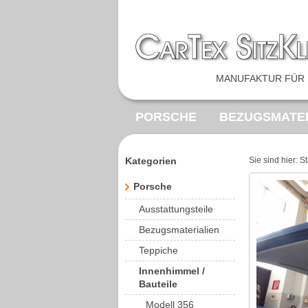
MANUFAKTUR FÜR 
PORSCHE
BEZUGSMATER
FEDERKERNE
SONDERA
Kategorien
Sie sind hier:
St
VOLKSWAGEN
MERCED
Porsche
Ausstattungsteile
Bezugsmaterialien
Teppiche
Innenhimmel /
Bauteile
Modell 356