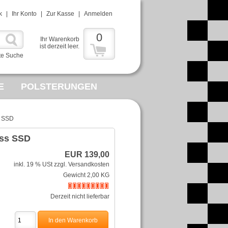
k
|
Ihr Konto
|
Zur Kasse
|
Anmelden
0
Ihr Warenkorb
ist derzeit leer.
te Suche
E
POLSTERUNGEN
MMELWUT
s SSD
R
iss SSD
EUR 139,00
inkl. 19 % USt
zzgl. Versandkosten
Gewicht 2,00 KG
Derzeit nicht lieferbar