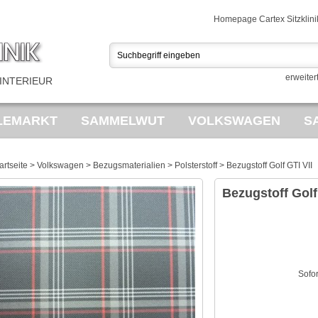
Homepage Cartex Sitzklini
erweiter
INTERIEUR
LEMARKT
SAMMELWUT
VOLKSWAGEN
S
EDERKERNE
POLSTERUNGEN
BEZUGSMATER
artseite
>
Volkswagen
>
Bezugsmaterialien
>
Polsterstoff
>
Bezugstoff Golf GTI VII
TAGE FAHRRÄDER
Bezugstoff Golf
Sofo