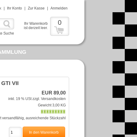
k
|
Ihr Konto
|
Zur Kasse
|
Anmelden
0
Ihr Warenkorb
ist derzeit leer.
te Suche
AMMLUNG
IALIEN
MERCEDES
 GTI VII
EUR 89,00
inkl. 19 % USt
zzgl. Versandkosten
Gewicht 3,00 KG
rt versandfähig, ausreichende Stückzahl