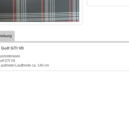
reibung
 Golf GTI VII
ausrüsterware
lf GTI VII
 Laufmeter.Laufbreite ca. 140 cm