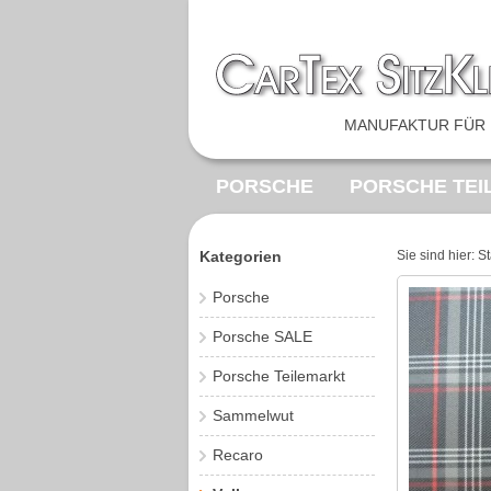
MANUFAKTUR FÜR 
PORSCHE
PORSCHE TEI
AUSSTATTUNGSTEILE
F
Kategorien
Sie sind hier:
St
OPEL BEZUGSTOFF
VIN
Porsche
Porsche SALE
Porsche Teilemarkt
Sammelwut
Recaro