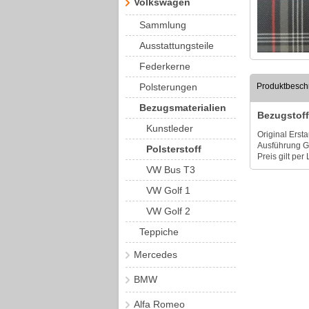
Volkswagen
Sammlung
Ausstattungsteile
Federkerne
Polsterungen
Produktbesch
Bezugsmaterialien
Bezugstoff
Kunstleder
Original Erst
Ausführung Go
Polsterstoff
Preis gilt per
VW Bus T3
VW Golf 1
VW Golf 2
Teppiche
Mercedes
BMW
Alfa Romeo