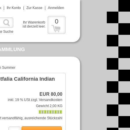
k
|
Ihr Konto
|
Zur Kasse
|
Anmelden
0
Ihr Warenkorb
ist derzeit leer.
te Suche
AMMLUNG
IALIEN
MERCEDES
ian Summer
alia California Indian
EUR 80,00
inkl. 19 % USt
zzgl. Versandkosten
Gewicht 2,00 KG
rt versandfähig, ausreichende Stückzahl