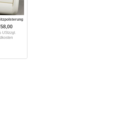
itzpolsterung
58,00
% USt
zzgl.
dkosten