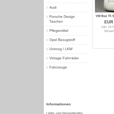
Audi
VW Bus T5 S
Porsche Design
Taschen
EUR 
inkl. 19 
Pflegemittel
Versan
Opel Bezugstoff
Unimog / LKW
Vintage Fahrräder
Fahrzeuge
Informationen
Liefer- und Versandkosten