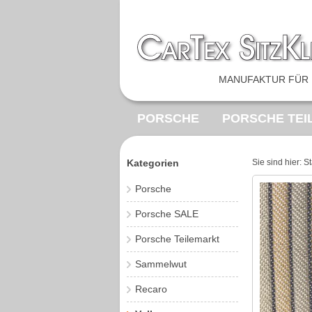
MANUFAKTUR FÜR 
PORSCHE
PORSCHE TEI
AUSSTATTUNGSTEILE
F
Kategorien
Sie sind hier:
St
OPEL BEZUGSTOFF
VIN
Porsche
Porsche SALE
Porsche Teilemarkt
Sammelwut
Recaro