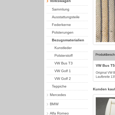
Volkswagen
Sammlung
Ausstattungsteile
Federkerne
Polsterungen
Bezugsmaterialien
Kunstleder
Produktbesch
Polsterstoff
VW Bus T3
VW Bus T5 
VW Golf 1
Original VW B
Laufbreite 13
VW Golf 2
Teppiche
Kunden kauf
Mercedes
BMW
Alfa Romeo