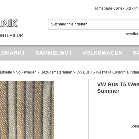
Homepage Cartex Sitzklini
erweiter
INTERIEUR
LEMARKT
SAMMELWUT
VOLKSWAGEN
S
EDERKERNE
POLSTERUNGEN
BEZUGSMATER
artseite
>
Volkswagen
>
Bezugsmaterialien
>
VW Bus T5 Westfalia California Ind
TAGE FAHRRÄDER
VW Bus T5 Westf
Summer
Sofo