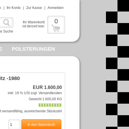
k
|
Ihr Konto
|
Zur Kasse
|
Anmelden
0
Ihr Warenkorb
ist derzeit leer.
te Suche
E
POLSTERUNGEN
MMELWUT
R
tz -1980
EUR 1.600,00
inkl. 19 % USt
zzgl. Versandkosten
Gewicht 1.600,00 KG
rt versandfähig, ausreichende Stückzahl