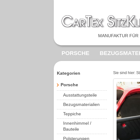
MANUFAKTUR FÜR 
PORSCHE
BEZUGSMATER
FEDERKERNE
SONDERA
Kategorien
Sie sind hier:
St
VOLKSWAGEN
MERCED
Porsche
Ausstattungsteile
Bezugsmaterialien
Teppiche
Innenhimmel /
Bauteile
Polsterungen