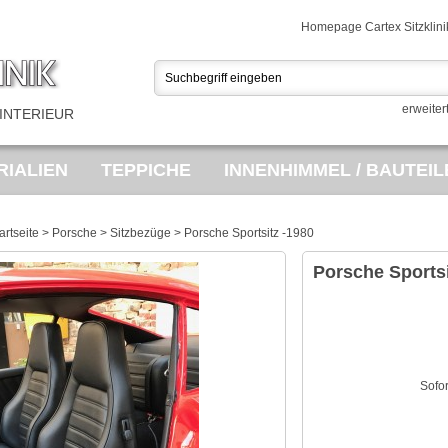
Homepage Cartex Sitzklini
erweiter
INTERIEUR
IALIEN
TEPPICHE
INNENHIMMEL / BAUTEIL
USSTATTUNGEN
PORSCHE TEILEMARKT
SA
artseite
>
Porsche
>
Sitzbezüge
>
Porsche Sportsitz -1980
ES
OPEL BEZUGSTOFF
VINTAGE FAHRRÄDE
Porsche Sportsi
Sofo