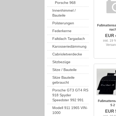
Porsche 968
Innenhimmel /
Bauteile
Polsterungen
Fußmattensat
nach
Federkerne
EUR 
Faltdach Targadach
inkl. 19
Versan
Karosseriedämmung
Cabrioletverdecke
Sitzbezüge
Sitze / Bauteile
Sitze Bauteile
gebraucht
Porsche GT3 GT4 RS
918 Spyder
Speedster 992 991
Fußmattensa
S 2 
Modell 911 1965 VIN-
EUR 
1000