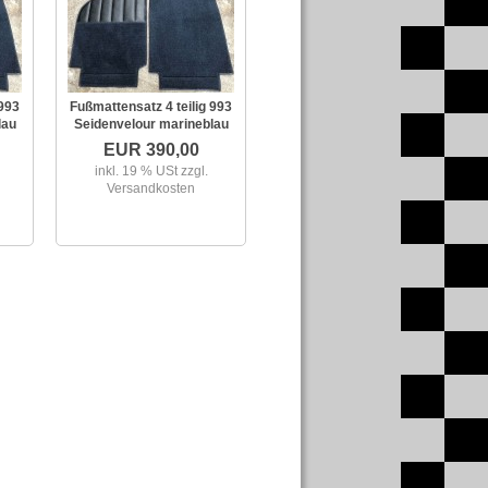
 993
Fußmattensatz 4 teilig 993
lau
Seidenvelour marineblau
EUR 390,00
inkl. 19 % USt
zzgl.
Versandkosten