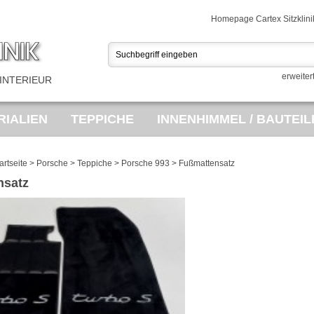
Homepage Cartex Sitzklini
erweiter
INTERIEUR
IALIEN
TEPPICHE
INNENHIMMEL / BAUTEIL
USSTATTUNGEN
PORSCHE TEILEMARKT
SA
artseite
>
Porsche
>
Teppiche
>
Porsche 993
>
Fußmattensatz
nsatz
ES
OPEL BEZUGSTOFF
VINTAGE FAHRRÄDE