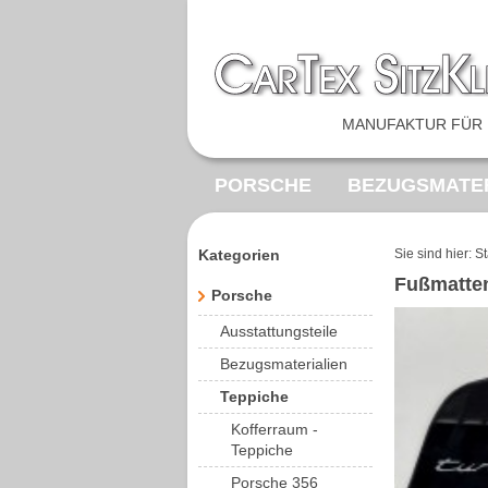
MANUFAKTUR FÜR 
PORSCHE
BEZUGSMATER
FEDERKERNE
SONDERA
Kategorien
Sie sind hier:
St
Fußmatte
VOLKSWAGEN
MERCED
Porsche
Ausstattungsteile
Bezugsmaterialien
Teppiche
Kofferraum -
Teppiche
Porsche 356