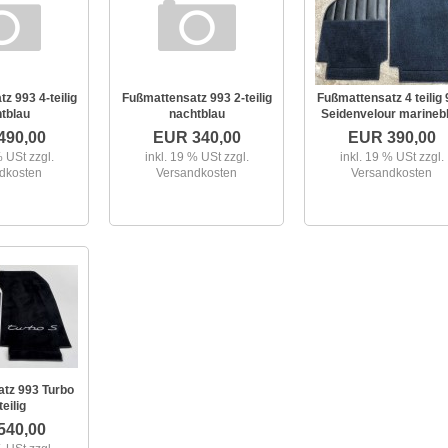
z 993 4-teilig
Fußmattensatz 993 2-teilig
Fußmattensatz 4 teilig
tblau
nachtblau
Seidenvelour marineb
490,00
EUR 340,00
EUR 390,00
 % USt
zzgl.
inkl. 19 % USt
zzgl.
inkl. 19 % USt
zzgl.
dkosten
Versandkosten
Versandkosten
tz 993 Turbo
teilig
540,00