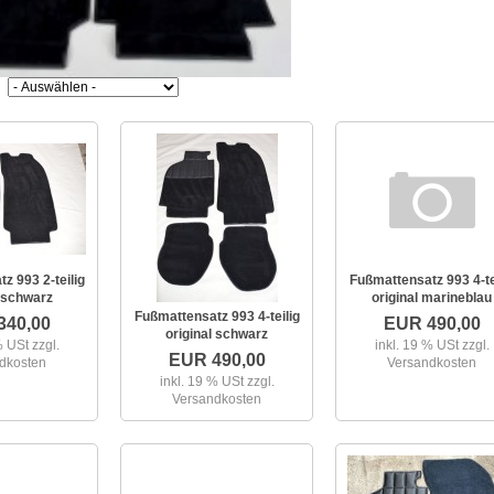
z 993 2-teilig
Fußmattensatz 993 4-te
l schwarz
original marineblau
Fußmattensatz 993 4-teilig
340,00
EUR 490,00
original schwarz
 % USt
zzgl.
inkl. 19 % USt
zzgl.
EUR 490,00
dkosten
Versandkosten
inkl. 19 % USt
zzgl.
Versandkosten