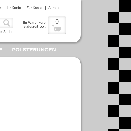
k
|
Ihr Konto
|
Zur Kasse
|
Anmelden
0
Ihr Warenkorb
ist derzeit leer.
te Suche
E
POLSTERUNGEN
MMELWUT
R