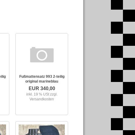
ilig
Fußmattensatz 993 2-teilig
original marineblau
EUR 340,00
inkl. 19 % USt
zzgl.
Versandkosten