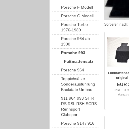
Porsche F Modell
Porsche G Modell
Porsche Turbo
Sortieren nach:
1976-1989
Porsche 964 ab
1990
Porsche 993
Fußmattensatz
Porsche 964
Fußmattensat
origina
Teppichsätze
Sonderausführung
EUR 
Backdate Umbau
inkl. 19
Versan
911 964 993 ST R
RS RSL RSH SCRS
Rennsport
Clubsport
Porsche 914 / 916