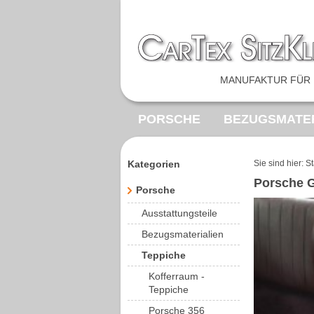
MANUFAKTUR FÜR 
PORSCHE
BEZUGSMATER
FEDERKERNE
SONDERA
Kategorien
Sie sind hier:
St
Porsche G
VOLKSWAGEN
MERCED
Porsche
Ausstattungsteile
Bezugsmaterialien
Teppiche
Kofferraum -
Teppiche
Porsche 356