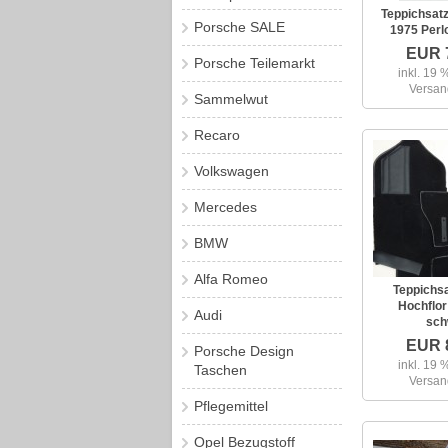
Teppichsatz
Porsche SALE
1975 Perl
EUR 
Porsche Teilemarkt
inkl. 19
Versan
Sammelwut
Recaro
Volkswagen
Mercedes
BMW
Alfa Romeo
Teppichsa
Hochflor
Audi
sch
EUR 
Porsche Design
inkl. 19
Taschen
Versan
Pflegemittel
Opel Bezugstoff