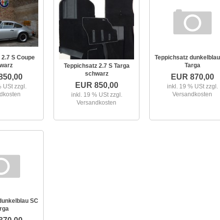
 2.7 S Coupe
Teppichsatz dunkelblau
warz
Targa
Teppichsatz 2.7 S Targa
schwarz
850,00
EUR 870,00
EUR 850,00
 % USt
zzgl.
inkl. 19 % USt
zzgl.
dkosten
Versandkosten
inkl. 19 % USt
zzgl.
Versandkosten
dunkelblau SC
rga