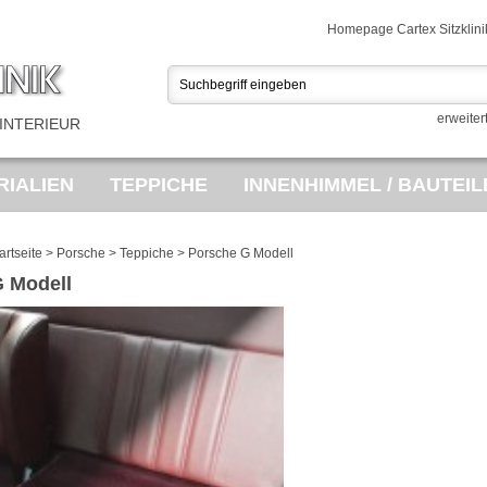
Homepage Cartex Sitzklini
erweiter
INTERIEUR
IALIEN
TEPPICHE
INNENHIMMEL / BAUTEIL
USSTATTUNGEN
PORSCHE TEILEMARKT
SA
artseite
>
Porsche
>
Teppiche
>
Porsche G Modell
 Modell
ES
OPEL BEZUGSTOFF
VINTAGE FAHRRÄDE