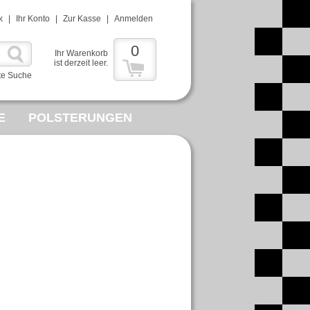
k
|
Ihr Konto
|
Zur Kasse
|
Anmelden
0
Ihr Warenkorb
ist derzeit leer.
te Suche
E
POLSTERUNGEN
MMELWUT
R