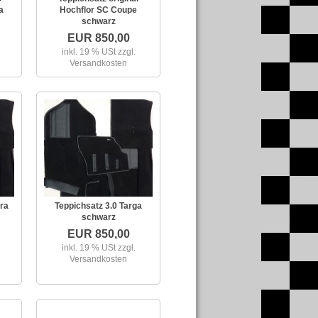
a
Hochflor SC Coupe
schwarz
EUR 850,00
inkl. 19 % USt
zzgl.
Versandkosten
ra
Teppichsatz 3.0 Targa
schwarz
EUR 850,00
inkl. 19 % USt
zzgl.
Versandkosten