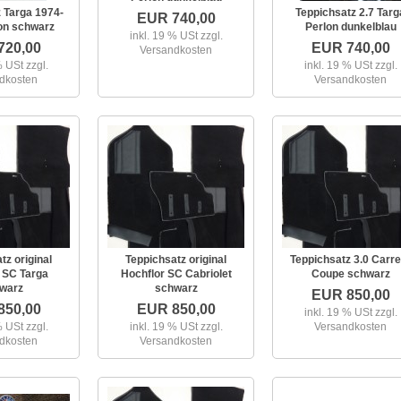
 Targa 1974-
Teppichsatz 2.7 Targ
EUR 740,00
on schwarz
Perlon dunkelblau
inkl. 19 % USt
zzgl.
720,00
EUR 740,00
Versandkosten
 % USt
zzgl.
inkl. 19 % USt
zzgl.
dkosten
Versandkosten
tz original
Teppichsatz original
Teppichsatz 3.0 Carre
 SC Targa
Hochflor SC Cabriolet
Coupe schwarz
warz
schwarz
EUR 850,00
850,00
EUR 850,00
inkl. 19 % USt
zzgl.
 % USt
zzgl.
inkl. 19 % USt
zzgl.
Versandkosten
dkosten
Versandkosten