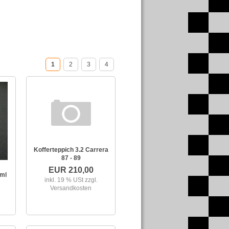
1
2
3
4
Kofferteppich 3.2 Carrera
87 - 89
EUR 210,00
ml
inkl. 19 % USt
zzgl.
Versandkosten