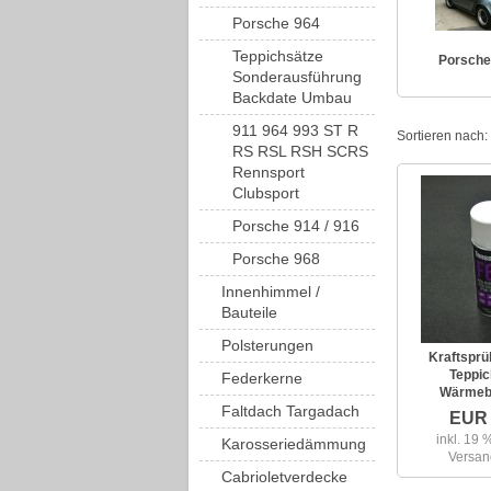
Porsche 964
Teppichsätze
Porsche
Sonderausführung
Backdate Umbau
911 964 993 ST R
Sortieren nach:
RS RSL RSH SCRS
Rennsport
Clubsport
Porsche 914 / 916
Porsche 968
Innenhimmel /
Bauteile
Polsterungen
Kraftsprü
Teppi
Federkerne
Wärmeb
Faltdach Targadach
EUR 
inkl. 19
Karosseriedämmung
Versan
Cabrioletverdecke