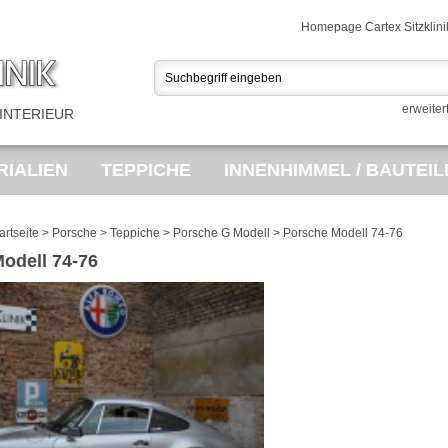
Homepage Cartex Sitzklini
erweiter
INTERIEUR
IALIEN
TEPPICHE
INNENHIMMEL / BAUTEIL
USSTATTUNGEN
PORSCHE TEILEMARKT
SA
artseite
>
Porsche
>
Teppiche
>
Porsche G Modell
>
Porsche Modell 74-76
odell 74-76
ES
OPEL BEZUGSTOFF
VINTAGE FAHRRÄDE