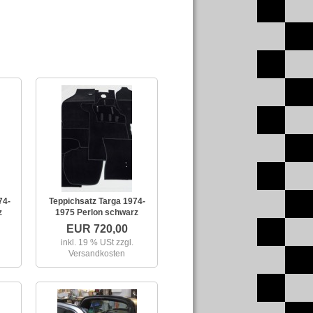
74-
Teppichsatz Targa 1974-
z
1975 Perlon schwarz
EUR 720,00
inkl. 19 % USt
zzgl.
Versandkosten