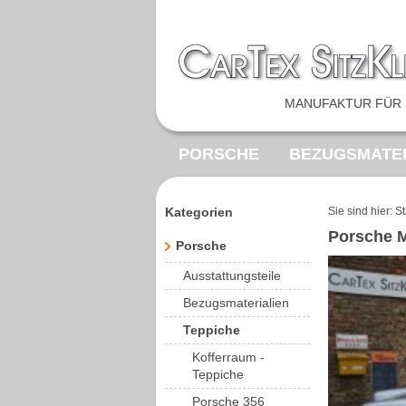
MANUFAKTUR FÜR 
PORSCHE
BEZUGSMATER
FEDERKERNE
SONDERA
Kategorien
Sie sind hier:
St
Porsche M
VOLKSWAGEN
MERCED
Porsche
Ausstattungsteile
Bezugsmaterialien
Teppiche
Kofferraum -
Teppiche
Porsche 356