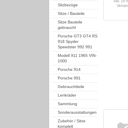
inkl. 19
Sitzbezüge
Versan
Sitze / Bauteile
Sitze Bauteile
gebraucht
Porsche GT3 GT4 RS
918 Spyder
Speedster 992 991
Modell 911 1965 VIN-
1000
Porsche 914
Porsche 991
Gebrauchtteile
Lenkräder
Sammlung
Sonderausstattungen
Zubehör / Sitze
komplett