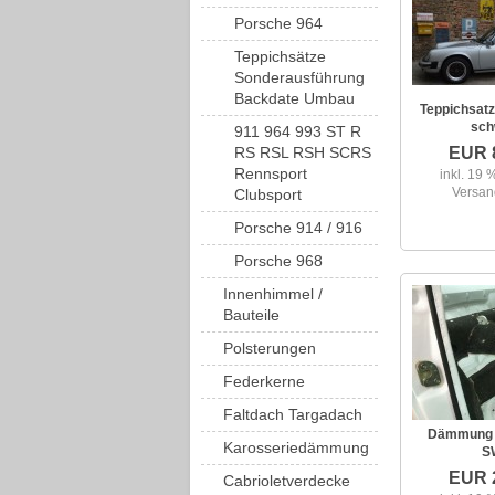
Porsche 964
Teppichsätze
Sonderausführung
Backdate Umbau
Teppichsatz
sch
911 964 993 ST R
RS RSL RSH SCRS
EUR 
Rennsport
inkl. 19
Versan
Clubsport
Porsche 914 / 916
Porsche 968
Innenhimmel /
Bauteile
Polsterungen
Federkerne
Faltdach Targadach
Dämmung 
Karosseriedämmung
S
EUR 
Cabrioletverdecke