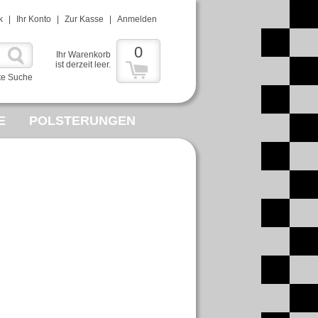
k
|
Ihr Konto
|
Zur Kasse
|
Anmelden
0
Ihr Warenkorb
ist derzeit leer.
te Suche
E
POLSTERUNGEN
MMELWUT
R