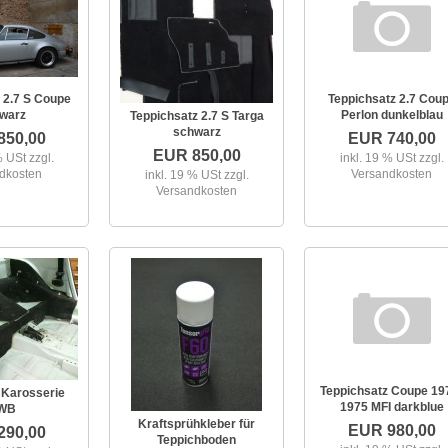
 2.7 S Coupe
Teppichsatz 2.7 Cou
warz
Perlon dunkelblau
Teppichsatz 2.7 S Targa
schwarz
850,00
EUR 740,00
EUR 850,00
 % USt
zzgl.
inkl. 19 % USt
zzgl.
dkosten
Versandkosten
inkl. 19 % USt
zzgl.
Versandkosten
Teppichsatz Coupe 19
Karosserie
1975 MFI darkblue
WB
Kraftsprühkleber für
EUR 980,00
290,00
Teppichboden